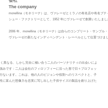
会社
The company
monellina（モネリーナ）は、ヴァレーゼとミラノの有名店や有名
シュー・ファクトリーとして、1952 年にヴァレーゼで創業いたしまし
2006 年、monellina（モネリーナ）は自らのコンプリート・サン
ヴァレーゼの新たなインディペンデント・レーベルとして位置
ドは、全く異なる、しかし完全に補い合う二人のパーソナリティの出会いによ
強みです：二人は会社のフィロソフィーに沿った形で日々プロフェッ
行ないます。これは、他の人のビジョンや役割へのリスペクトと、子
性に富んだ想像力を忠実に写し出した子供サイズの製品を創り上げた