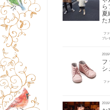
ら
夏
た
ファ
プレ
2016/
フ
シ
ファ
2016/