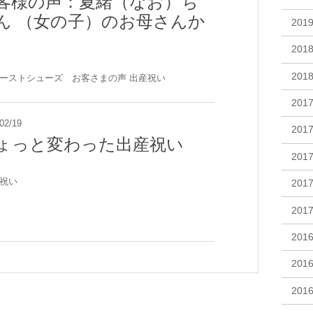
客様の声：夏緒（なお）ち
ん （女の子）のお母さんか
201
201
201
ーストシューズ お客さまの声
出産祝い
201
02/19
201
ょっと変わった出産祝い
201
祝い
201
201
201
201
201