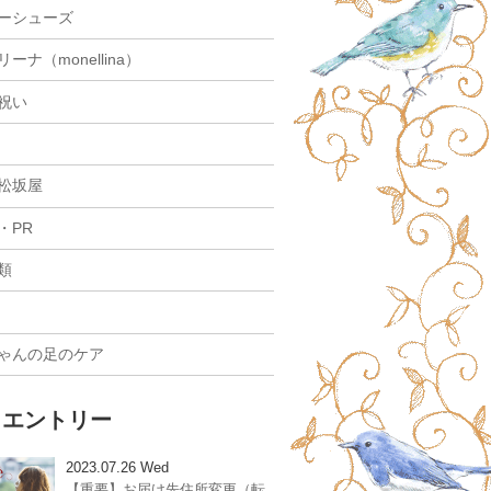
ーシューズ
ーナ（monellina）
祝い
松坂屋
・PR
類
ゃんの足のケア
W エントリー
2023.07.26 Wed
【重要】お届け先住所変更（転