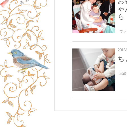
お
ゃ
ら
ファ
2016/
ち
出産