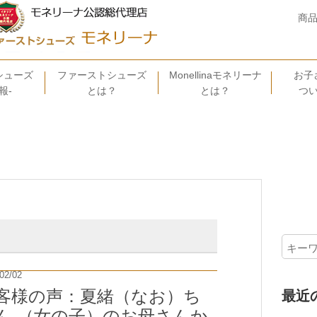
商
シューズ
ファーストシューズ
Monellinaモネリーナ
お子
報-
とは？
とは？
つ
02/02
客様の声：夏緒（なお）ち
最近
ん （女の子）のお母さんか