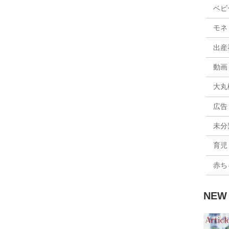
ベビ
モネリ
出産
動画
大丸
広告
未分
育児
赤ち
NE